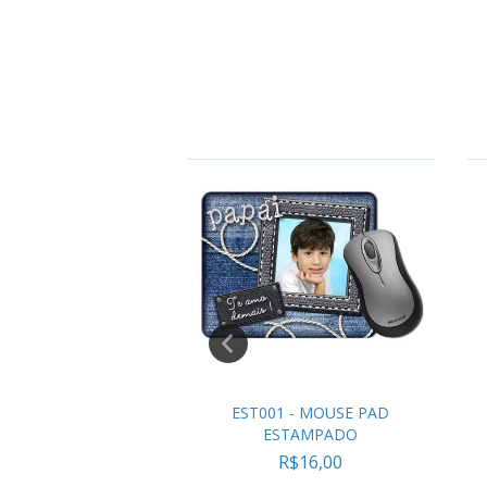
9 - ALMOFADA
EST001 - MOUSE PAD
EZ COM BOLSO
ESTAMPADO
R$35,76
R$16,00
,70