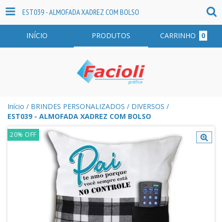
EST039 - ALMOFADA XADREZ COM BOLSO
INÍCIO
PRODUTOS
CARRINHO
0
Início
/
BRINDES PERSONALIZADOS
/
DIVERSOS
/
EST039 - ALMOFADA XADREZ COM BOLSO
20
%
OFF