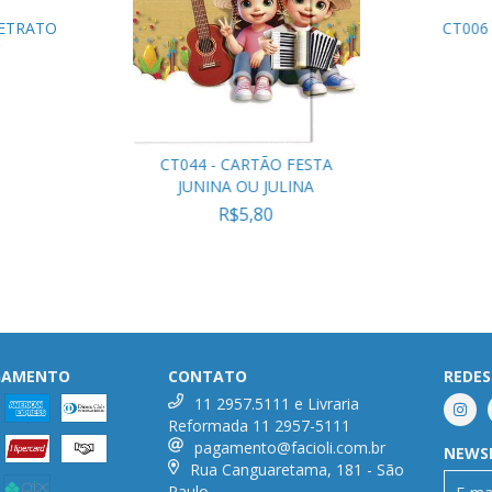
RETRATO
CT006
CT044 - CARTÃO FESTA
JUNINA OU JULINA
R$5,80
AGAMENTO
CONTATO
REDES
11 2957.5111 e Livraria
Reformada 11 2957-5111
pagamento@facioli.com.br
NEWS
Rua Canguaretama, 181 - São
Paulo