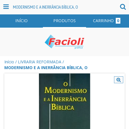
MODERNISMO E A INERRÂNCIA BÍBLICA, O
INÍCIO
PRODUTOS
CARRINHO
0
Início
/
LIVRARIA REFORMADA
/
MODERNISMO E A INERRÂNCIA BÍBLICA, O