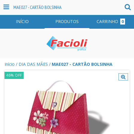
MAE027 - CARTÃO BOLSINHA
INÍCIO
PRODUTOS
CARRINHO
0
Início
/
DIA DAS MÃES
/
MAE027 - CARTÃO BOLSINHA
46
%
OFF