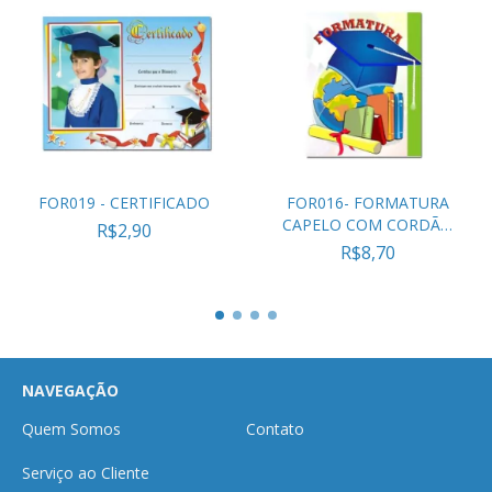
FOR019 - CERTIFICADO
FOR016- FORMATURA
CAPELO COM CORDÃO
R$2,90
TRIP...
R$8,70
NAVEGAÇÃO
Quem Somos
Contato
Serviço ao Cliente