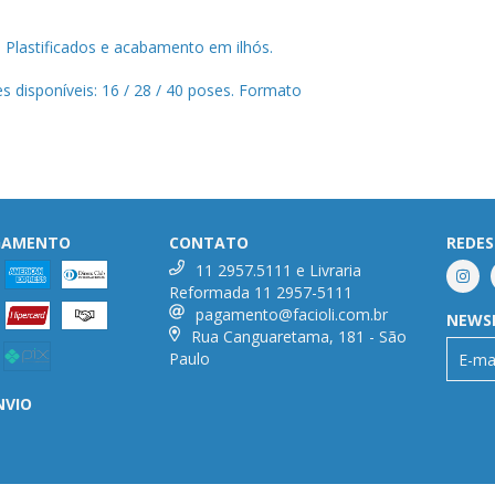
 Plastificados e acabamento em ilhós.
s disponíveis: 16 / 28 / 40 poses. Formato
AGAMENTO
CONTATO
REDES
11 2957.5111 e Livraria
Reformada 11 2957-5111
pagamento@facioli.com.br
NEWS
Rua Canguaretama, 181 - São
Paulo
NVIO