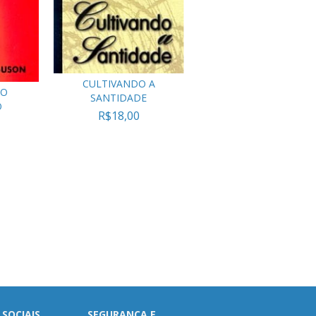
CULTIVANDO A
 O
SANTIDADE
O
R$18,00
 SOCIAIS
SEGURANÇA E