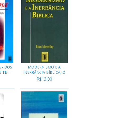
A - DOS
MODERNISMO E A
TE...
INERRÂNCIA BÍBLICA, O
R$13,00